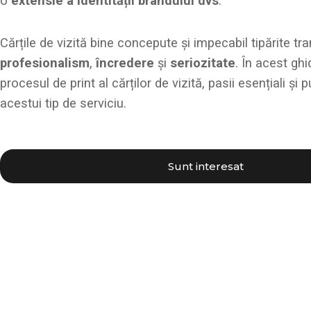
o
extensie a identității brandului dvs
.
Cărțile de vizită bine concepute și impecabil tipărite tr
profesionalism
,
încredere
și
seriozitate
. În acest gh
procesul de print al cărților de vizită, pasii esențiali și 
acestui tip de serviciu.
Sunt interesat