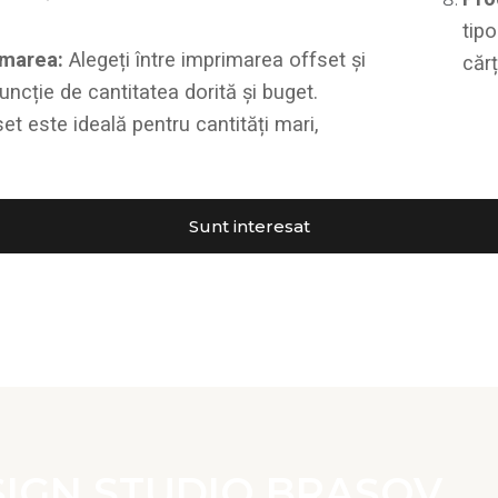
tipo
imarea:
Alegeți între imprimarea offset și
cărț
funcție de cantitatea dorită și buget.
t este ideală pentru cantități mari,
Sunt interesat
SIGN STUDIO BRAȘOV