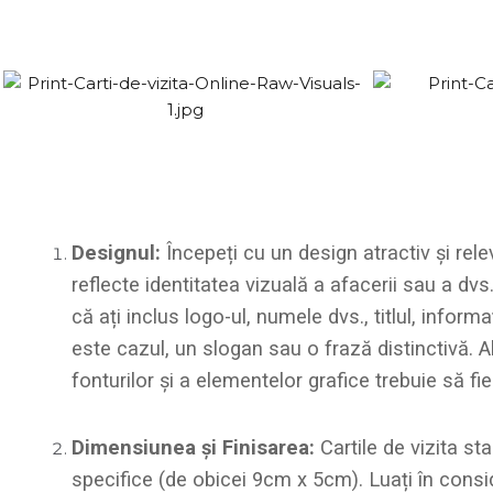
Designul:
Începeți cu un design atractiv și rel
reflecte identitatea vizuală a afacerii sau a dvs
că ați inclus logo-ul, numele dvs., titlul, informa
este cazul, un slogan sau o frază distinctivă. Al
fonturilor și a elementelor grafice trebuie să fi
Dimensiunea și Finisarea:
Cartile de vizita s
specifice (de obicei 9cm x 5cm). Luați în consi