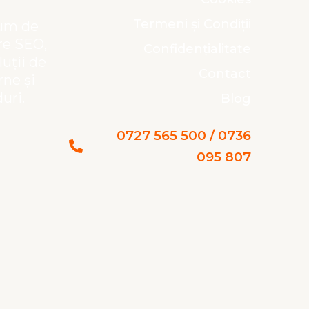
Termeni și Condiții
ium de
re SEO,
Confidențialitate
luții de
Contact
rne și
uri.
Blog
0727 565 500 / 0736
095 807