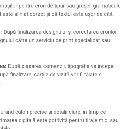
rmațiilor pentru erori de tipar sau greșeli gramaticale.
 este aliniat corect și că textul este ușor de citit.
:
După finalizarea designului și corectarea erorilor,
signului către un serviciu de print specializat sau
ea:
După plasarea comenzii, tipografia va începe
pă finalizare, cărțile de vizită vor fi tăiate și
.
urând culori precise și detalii clare, în timp ce
imarea digitală este potrivită pentru tiraje mici sau
abile.