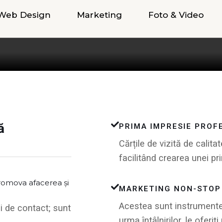
Web Design
Marketing
Foto & Video
ă
PRIMA IMPRESIE PROF
Cărțile de vizită de calit
facilitând crearea unei pr
promova afacerea și
MARKETING NON-STOP
Acestea sunt instrumente 
i de contact; sunt
urma întâlnirilor, le oferiți