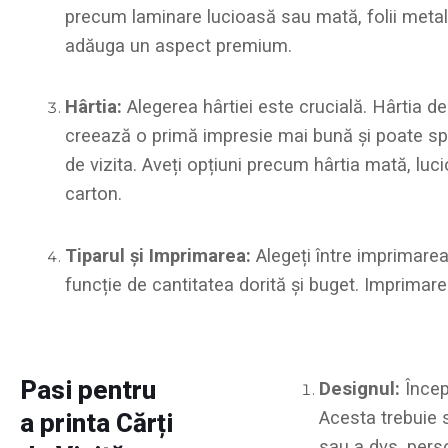
precum laminare lucioasă sau mată, folii metal
adăuga un aspect premium.
Hârtia:
Alegerea hârtiei este crucială. Hârtia de
creează o primă impresie mai bună și poate spor
de vizita. Aveți opțiuni precum hârtia mată, luc
carton.
Tiparul și Imprimarea:
Alegeți între imprimarea 
funcție de cantitatea dorită și buget. Imprimare
Pasi pentru
Designul:
Începe
Acesta trebuie s
a printa Cărți
sau a dvs. perso