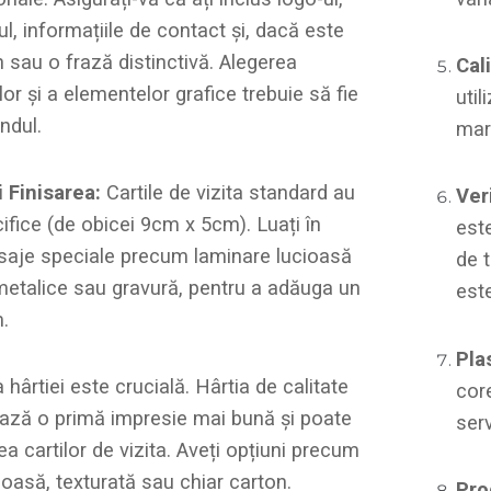
lul, informațiile de contact și, dacă este
 sau o frază distinctivă. Alegerea
Cal
ilor și a elementelor grafice trebuie să fie
util
ndul.
mare
 Finisarea:
Cartile de vizita standard au
Ver
ifice (de obicei 9cm x 5cm). Luați în
este
isaje speciale precum laminare lucioasă
de t
 metalice sau gravură, pentru a adăuga un
este
.
Pla
hârtiei este crucială. Hârtia de calitate
core
ază o primă impresie mai bună și poate
serv
tea cartilor de vizita. Aveți opțiuni precum
ioasă, texturată sau chiar carton.
Pro