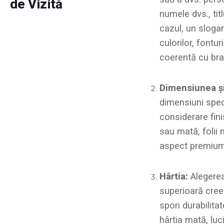
de Vizită
numele dvs., tit
cazul, un slogan
culorilor, fontur
coerentă cu bra
Dimensiunea și
dimensiuni spec
considerare fin
sau mată, folii
aspect premium
Hârtia:
Alegerea 
superioară cree
spori durabilita
hârtia mată, luc