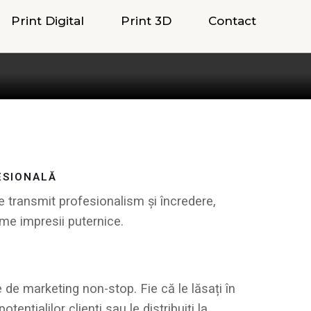
Print Digital
Print 3D
Contact
ESIONALĂ
ate transmit profesionalism și încredere,
ime impresii puternice.
de marketing non-stop. Fie că le lăsați în
 potențialilor clienți sau le distribuiți la