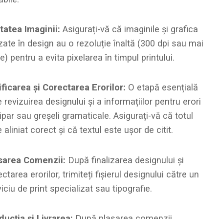
itatea Imaginii:
Asigurați-vă că imaginile și grafica
izate în design au o rezoluție înaltă (300 dpi sau mai
) pentru a evita pixelarea în timpul printului.
ificarea și Corectarea Erorilor:
O etapă esențială
 revizuirea designului și a informațiilor pentru erori
ipar sau greșeli gramaticale. Asigurați-vă că totul
 aliniat corect și că textul este ușor de citit.
sarea Comenzii:
După finalizarea designului și
ctarea erorilor, trimiteți fișierul designului către un
iciu de print specializat sau tipografie.
ducția și Livrarea:
După plasarea comenzii,