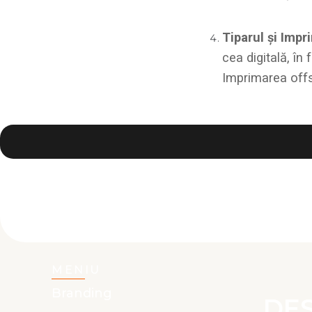
Tiparul și Impr
cea digitală, în 
Imprimarea offse
MENIU
Branding
DE