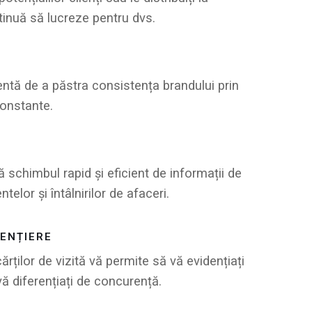
inuă să lucreze pentru dvs.
ntă de a păstra consistența brandului prin
constante.
ză schimbul rapid și eficient de informații de
elor și întâlnirilor de afaceri.
RENȚIERE
ărților de vizită vă permite să vă evidențiați
vă diferențiați de concurență.