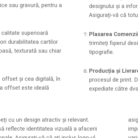
ice sau gravură, pentru a
designului și a info
Asigurați-vă că totul
 calitate superioară
Plasarea Comenzii
i durabilitatea cartilor
trimiteți fișierul de
ioasă, texturată sau chiar
tipografie.
Producția și Livrar
offset și cea digitală, în
procesul de print. Du
a offset este ideală
expediate către dvs
ți cu un design atractiv și relevant.
asig
ă reflecte identitatea vizuală a afacerii
impr
nale. Asigurați-vă că ați inclus logo-ul,
vari