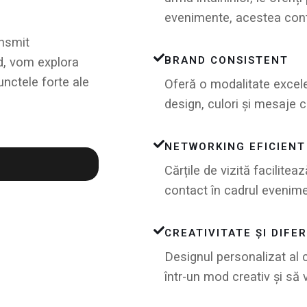
evenimente, acestea cont
ansmit
BRAND CONSISTENT
id, vom explora
punctele forte ale
Oferă o modalitate excele
design, culori și mesaje 
NETWORKING EFICIENT
Cărțile de vizită facilitea
contact în cadrul eveniment
CREATIVITATE ȘI DIFE
Designul personalizat al c
într-un mod creativ și să 