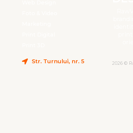
Web Design
RawVi
Foto & Video
brandi
Marketing
identit
print
Print Digital
ori
Print 3D
Str. Turnului, nr. 5
2026 © R