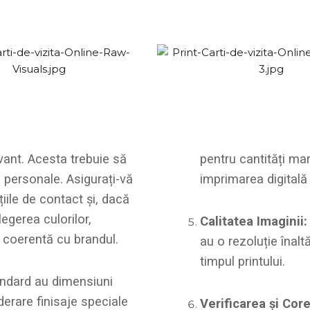
evant. Acesta trebuie să
pentru cantități mari
. personale. Asigurați-vă
imprimarea digitală 
țiile de contact și, dacă
egerea culorilor,
Calitatea Imaginii:
e coerentă cu brandul.
au o rezoluție înalt
timpul printului.
tandard au dimensiuni
derare finisaje speciale
Verificarea și Core